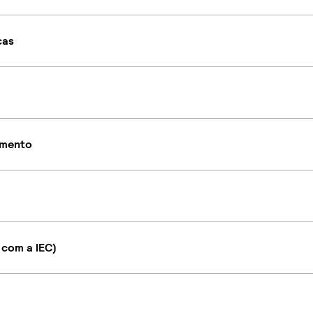
cas
imento
 com a IEC)