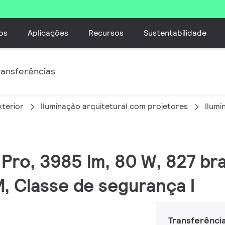
os
Aplicações
Recursos
Sustentabilidade
ransferências
xterior
Iluminação arquitetural com projetores
Ilumi
C Pro, 3985 lm, 80 W, 827 b
 Classe de segurança I
Transferênci