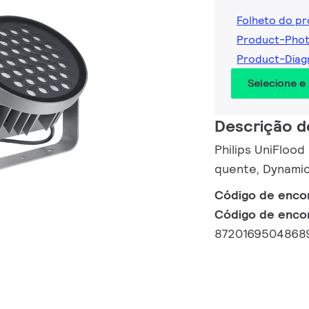
Folheto do p
Product-Pho
Product-Diag
Selecione e
Descrição d
Philips UniFlood
quente, Dynami
Código de enc
Código de enco
8720169504868