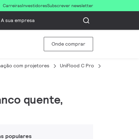
Carreiras
Investidores
Subscrever newsletter
A sua empresa
Onde comprar
nação com projetores
UniFlood C Pro
BVP373 30LED
ranco quente,
as populares