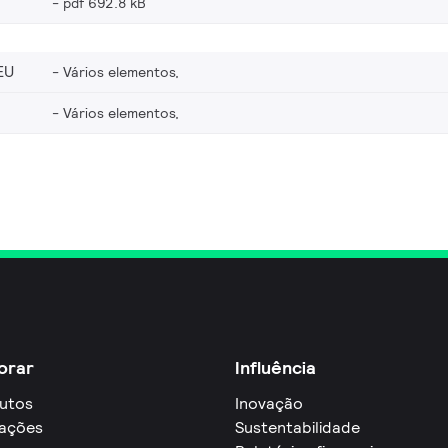
pdf 692.8 kB
EU
Vários elementos,
Vários elementos,
orar
Influência
utos
Inovação
cações
Sustentabilidade