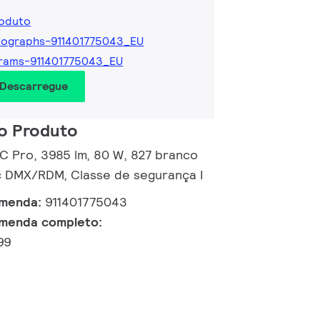
roduto
tographs-911401775043_EU
rams-911401775043_EU
 Descarregue
o Produto
 C Pro, 3985 lm, 80 W, 827 branco
c DMX/RDM, Classe de segurança I
omenda:
911401775043
menda completo:
99