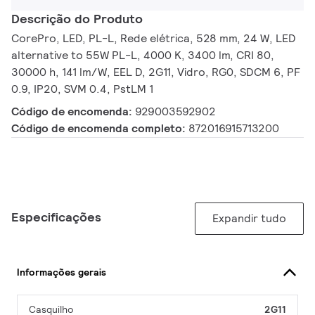
Descrição do Produto
CorePro, LED, PL-L, Rede elétrica, 528 mm, 24 W, LED
alternative to 55W PL-L, 4000 K, 3400 lm, CRI 80,
30000 h, 141 lm/W, EEL D, 2G11, Vidro, RG0, SDCM 6, PF
0.9, IP20, SVM 0.4, PstLM 1
Código de encomenda:
929003592902
Código de encomenda completo:
872016915713200
Especificações
Expandir tudo
Informações gerais
Casquilho
2G11