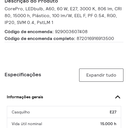
Descrição do Produto
CorePro, LEDbulb, A60, 60 W, E27, 3000 K, 806 lm, CRI
80, 15000 h, Plástico, 100 lm/W, EEL F, PF 0.54, RG0,
IP20, SVM 0.4, PstLM 1
Código de encomenda:
929003607408
Código de encomenda completo:
872016916913500
Especificações
Expandir tudo
Informações gerais
Casquilho
E27
Vida útil nominal
15.000 h