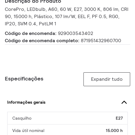
Descrição do Produto
CorePro, LEDbulb, A60, 60 W, E27, 3000 K, 806 lm, CRI
90, 15000 h, Plástico, 107 lm/W, EEL F, PF 0.5, RG0,
IP20, SVM 0.4, PstLM 1
Código de encomenda:
929003543402
Código de encomenda completo:
871951432960700
Especificações
Expandir tudo
Informações gerais
Casquilho
E27
Vida útil nominal
15.000 h