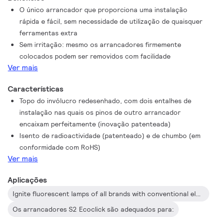
O único arrancador que proporciona uma instalação
rápida e fácil, sem necessidade de utilização de quaisquer
ferramentas extra
Sem irritação: mesmo os arrancadores firmemente
colocados podem ser removidos com facilidade
Ver mais
Características
Topo do invólucro redesenhado, com dois entalhes de
instalação nas quais os pinos de outro arrancador
encaixam perfeitamente (inovação patenteada)
Isento de radioactividade (patenteado) e de chumbo (em
conformidade com RoHS)
Ver mais
Aplicações
Ignite fluorescent lamps of all brands with conventional electromagnetic ballast using TL‑D (T8), TL (T12), TL mini and PL‑L lamps
Os arrancadores S2 Ecoclick são adequados para: