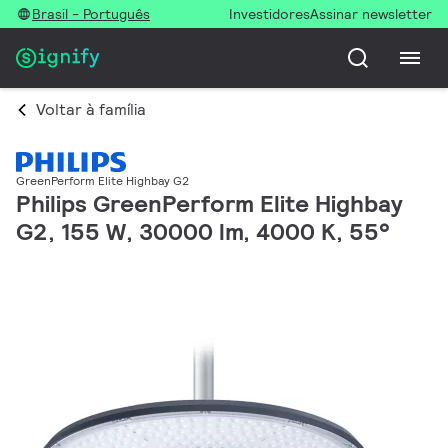
Brasil - Português
Investidores
Assinar newsletter
Voltar à família
GreenPerform Elite Highbay G2
Philips GreenPerform Elite Highbay
G2, 155 W, 30000 lm, 4000 K, 55°