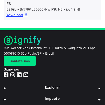
IES
IES File - BY778P LED300/NW PSU NB
ies 1.9 kB
Download
Rua Werner Von Siemens, nº. 111, Torre A, Conjunto 21, Lapa,
05069010 São Paulo/SP – Brasil
Contate-nos
Siga-nos
Explorar
Impacto