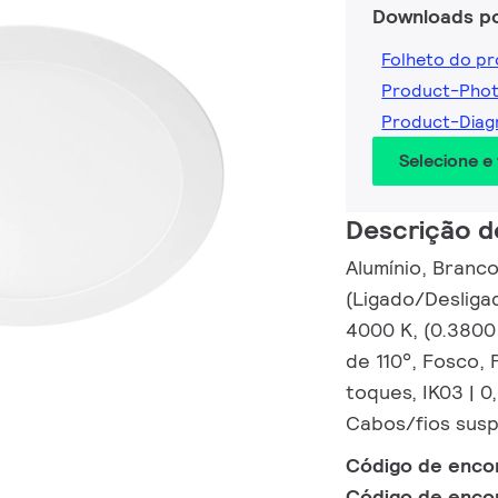
Downloads p
Folheto do p
Product-Pho
Product-Dia
Selecione e
Descrição d
Alumínio, Branc
(Ligado/Desliga
4000 K, (0.3800
de 110°, Fosco, 
toques, IK03 | 0
Cabos/fios sus
Código de enc
Código de enc