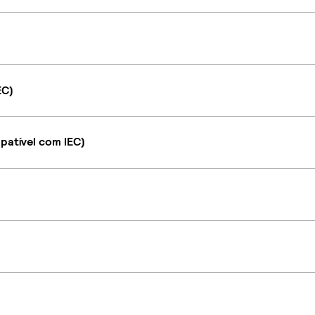
EC)
atível com IEC)