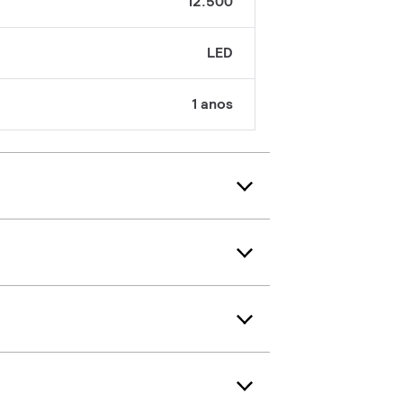
12.500
LED
1 anos