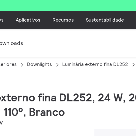
os
Aplicativos
Recursos
Sustentabilidade
ownloads
teriores
Downlights
Luminária externo fina DL252
 externo fina DL252, 24 W, 
 110°, Branco
WV