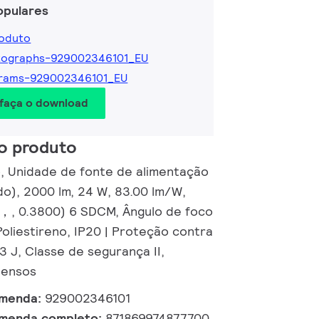
opulares
roduto
tographs-929002346101_EU
grams-929002346101_EU
 faça o download
o produto
o, Unidade de fonte de alimentação
do), 2000 lm, 24 W, 83.00 lm/W,
，, 0.3800) 6 SDCM, Ângulo de foco
Poliestireno, IP20 | Proteção contra
,3 J, Classe de segurança II,
pensos
omenda:
929002346101
omenda completo:
871869974877700