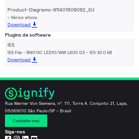
Product-Diagrams-911401809082_EU
Vários ativos
Download
Plugins de software
IES
IES File - BN013C LED10/WW L600 G3
IES 30.0 kB
Download
Rua Werner Von Siemens, nº. 111, Torre A, Conjunto 21, Lapa,
05069010 São Paulo/SP – Brasil
Contate-nos
Siga-nos