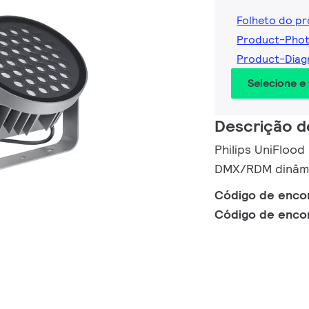
Folheto do p
Product-Phot
Product-Diag
Selecione e
Descrição d
Philips UniFlood
DMX/RDM dinâmi
Código de enc
Código de enc