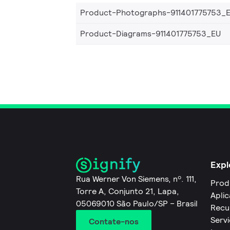
Product-Photographs-911401775753_
Product-Diagrams-911401775753_EU
Expl
Rua Werner Von Siemens, nº. 111,
Prod
Torre A, Conjunto 21, Lapa,
Apli
05069010 São Paulo/SP – Brasil
Recu
Servi
Contate-nos