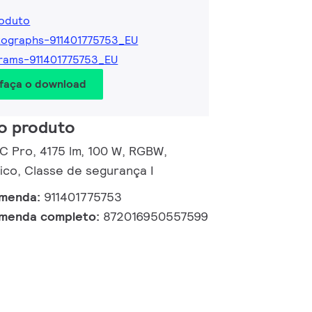
roduto
ographs-911401775753_EU
rams-911401775753_EU
 faça o download
o produto
 C Pro, 4175 lm, 100 W, RGBW,
co, Classe de segurança I
omenda:
911401775753
omenda completo:
872016950557599