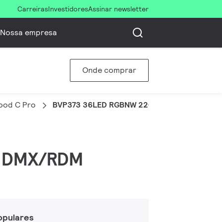
Carreiras
Investidores
Assinar newsletter
Nossa empresa
Onde comprar
lood C Pro
BVP373 36LED RGBNW 220V 10 DMX 100W HP
W, DMX/RDM
opulares