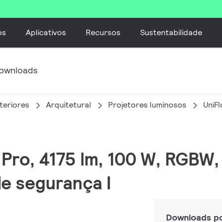
os
Aplicativos
Recursos
Sustentabilidade
ownloads
teriores
Arquitetural
Projetores luminosos
UniF
C Pro, 4175 lm, 100 W, RGB
de segurança I
Downloads p