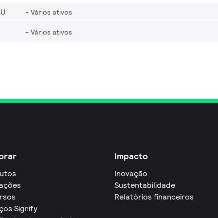
EU
Vários ativos
Vários ativos
orar
Impacto
utos
Inovação
cações
Sustentabilidade
rsos
Relatórios financeiros
ços Signify