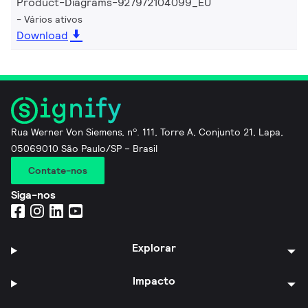
Product-Diagrams-927972104099_EU
Vários ativos
Download
Rua Werner Von Siemens, nº. 111, Torre A, Conjunto 21, Lapa,
05069010 São Paulo/SP – Brasil
Contate-nos
Siga-nos
Explorar
Impacto