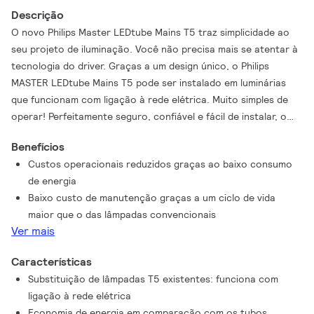
Descrição
O novo Philips Master LEDtube Mains T5 traz simplicidade ao
seu projeto de iluminação. Você não precisa mais se atentar à
tecnologia do driver. Graças a um design único, o Philips
MASTER LEDtube Mains T5 pode ser instalado em luminárias
que funcionam com ligação à rede elétrica. Muito simples de
operar! Perfeitamente seguro, confiável e fácil de instalar, o
Philips MASTER LEDtube Mains T5 é a alternativa ideal aos
Benefícios
tubos fluorescentes padrão para maximizar o valor ao longo
Custos operacionais reduzidos graças ao baixo consumo
da vida útil com alta economia de energia e custos de
de energia
manutenção mais baixos.
Baixo custo de manutenção graças a um ciclo de vida
maior que o das lâmpadas convencionais
Ver mais
Características
Substituição de lâmpadas T5 existentes: funciona com
ligação à rede elétrica
Economia de energia em comparação com os tubos