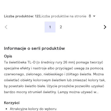
8
Liczba produktów: 12
Liczba produktów na stronie
2
1
Informacje o serii produktów
Opis
Ta świetlówka TL-D (o średnicy rury 26 mm) pomaga tworzyć
specjalne efekty i nastroje albo przyciągać uwagę za pomocą
czerwonego, zielonego, niebieskiego i żółtego światła. Można
oświetlać obiekty kolorowym światłem lub zmieszać kolory tak,
by powstało światło białe. Użycie proszków pozwoliło uzyskać
bardzo mocny strumień świetlny. Lampy można używać w
sklepach, salonach wystawowych, barach, restauracjach, na
Korzyści
stoiskach demonstracyjnych, do oświetlania znaków/szyldów
Atrakcyjne kolory do wyboru
oraz w sklepach z artykułami rozrywkowymi.