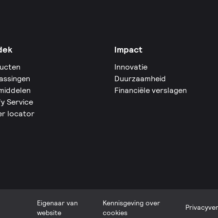
dek
Impact
ucten
Innovatie
assingen
Duurzaamheid
middelen
Financiële verslagen
fy Service
er locator
Eigenaar van
Kennisgeving over
Privacyver
website
cookies