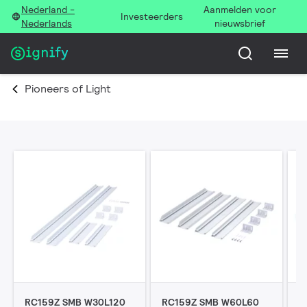
Nederland -
Aanmelden voor
Investeerders
Nederlands
nieuwsbrief
Pioneers of Light
RC159Z SMB W30L120
RC159Z SMB W60L60
R