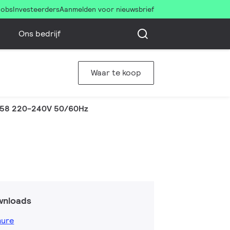
Jobs
Investeerders
Aanmelden voor nieuwsbrief
Ons bedrijf
Waar te koop
 58 220-240V 50/60Hz
wnloads
hure