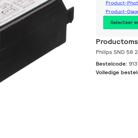
Product-Pho
Product-Diag
Selecteer 
Productomsc
Philips SND 58
Bestelcode:
913
Volledige beste