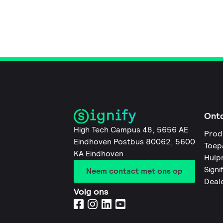
Ont
High Tech Campus 48, 5656 AE
Prod
Eindhoven Postbus 80062, 5600
Toep
KA Eindhoven
Hulp
Signi
Neem contact met ons op
Deal
Volg ons