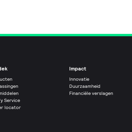
dek
Impact
ucten
Innovatie
assingen
Duurzaamheid
middelen
Financiële verslagen
fy Service
er locator