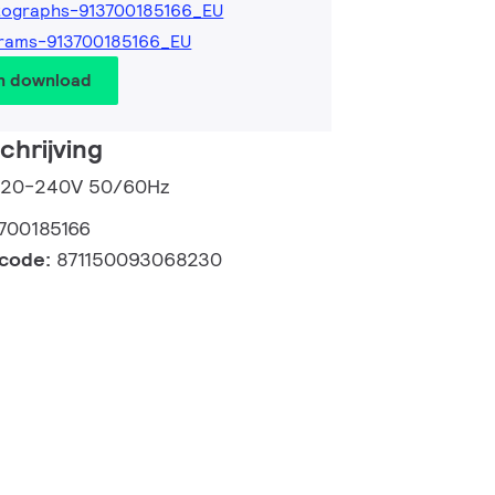
tographs-913700185166_EU
rams-913700185166_EU
en download
hrijving
 220-240V 50/60Hz
700185166
lcode:
871150093068230