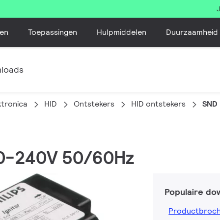
en
Toepassingen
Hulpmiddelen
Duurzaamheid
loads
ktronica
HID
Ontstekers
HID ontstekers
SND
20-240V 50/60Hz
Populaire do
Productbroc