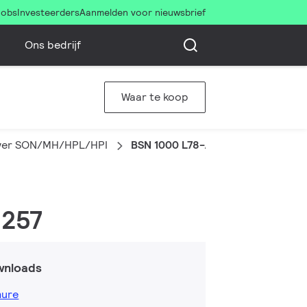
Jobs
Investeerders
Aanmelden voor nieuwsbrief
Ons bedrijf
Waar te koop
wer SON/MH/HPL/HPI
BSN 1000 L78-A2 230/240V 50Hz
-257
wnloads
hure