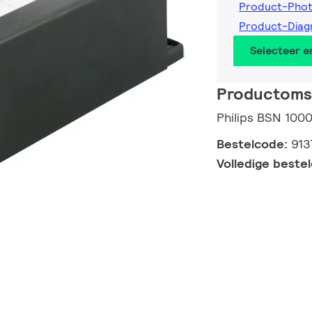
Product-Pho
Product-Dia
Selecteer 
Productomsc
Philips BSN 10
Bestelcode:
913
Volledige beste