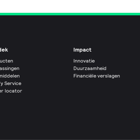
dek
Impact
ucten
Innovatie
assingen
Duurzaamheid
middelen
Financiële verslagen
fy Service
er locator