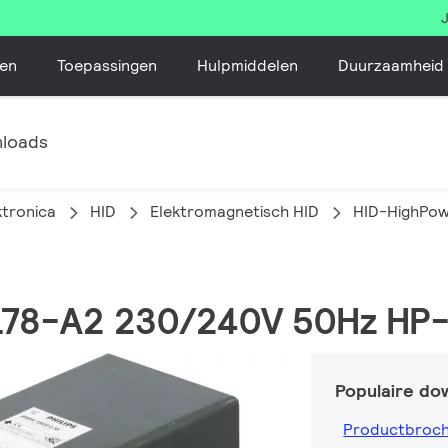
en
Toepassingen
Hulpmiddelen
Duurzaamheid
loads
ktronica
HID
Elektromagnetisch HID
HID-HighPo
 L78-A2 230/240V 50Hz HP
Populaire do
Productbroc