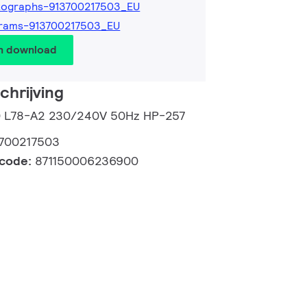
tographs-913700217503_EU
grams-913700217503_EU
en download
hrijving
00 L78-A2 230/240V 50Hz HP-257
700217503
lcode:
871150006236900