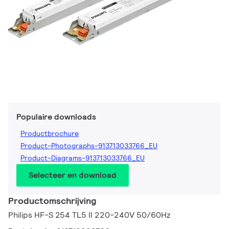
Populaire downloads
Productbrochure
Product-Photographs-913713033766_EU
Product-Diagrams-913713033766_EU
Selecteer en download
Productomschrijving
Philips HF-S 254 TL5 II 220-240V 50/60Hz