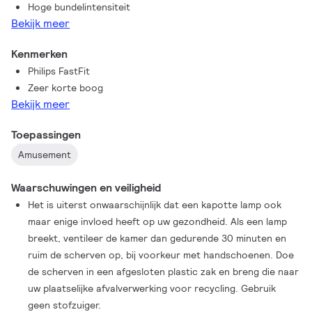
Hoge bundelintensiteit
gebruiken, wat de lamplevensduur en de constantheid van de
Bekijk meer
opbrengst aan licht van hoge kwaliteit verder verbetert.
Doordat het FastFit-ontwerp ook wordt toegepast op de
Kenmerken
Philips ST halogeen- en keramische lampen, verloopt het
Philips FastFit
overschakelen tussen deze lamptechnologieën snel en
Zeer korte boog
gemakkelijk.
Bekijk meer
Toepassingen
Amusement
Waarschuwingen en veiligheid
Het is uiterst onwaarschijnlijk dat een kapotte lamp ook
maar enige invloed heeft op uw gezondheid. Als een lamp
breekt, ventileer de kamer dan gedurende 30 minuten en
ruim de scherven op, bij voorkeur met handschoenen. Doe
de scherven in een afgesloten plastic zak en breng die naar
uw plaatselijke afvalverwerking voor recycling. Gebruik
geen stofzuiger.