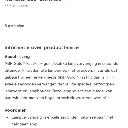
8718291221296
3 artikelen
Informatie over productfamilie
Beschrijving
MSR Gold™ FastFit – gemakkelijke lampvervanging in seconden.
Uiteindelijk houden alle lampen op met branden, maar als dat
gebeurt bij een enkelkneeps MSR Gold™ FastFit dan is hij in
enkele seconden vervangen dankzij de speciaal ontworpen
lampvoet en lamphouder. Deze lamp levert een bundel van
puurwit licht met een hoge intensiteit voor een werkelijk
verhelderende prestatie, terwijl de vergulde lampvoet een
Voordelen
superieure hittebescherming biedt en vroegtijdige uitval
Lampvervanging in enkele seconden; uitwisselbaar met
voorkomt. De P3-technologie maakt het mogelijk de lamp in
halogeenlamp
elke gewenste brandpositie en bij hogere temperaturen te