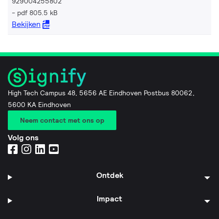
929004255802
pdf 805.5 kB
Bekijken
High Tech Campus 48, 5656 AE Eindhoven Postbus 80062,
5600 KA Eindhoven
Neem contact met ons op
Volg ons
Ontdek
Impact