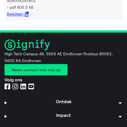
929004255802
pdf 805.5 kB
Bekijken
High Tech Campus 48, 5656 AE Eindhoven Postbus 80062,
5600 KA Eindhoven
Neem contact met ons op
Volg ons
Ontdek
Impact