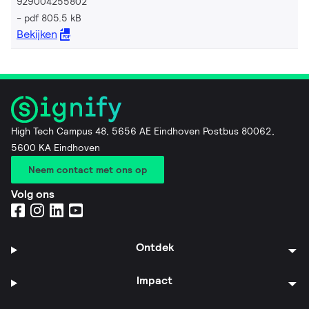
929004255802
pdf 805.5 kB
Bekijken
High Tech Campus 48, 5656 AE Eindhoven Postbus 80062,
5600 KA Eindhoven
Neem contact met ons op
Volg ons
Ontdek
Impact