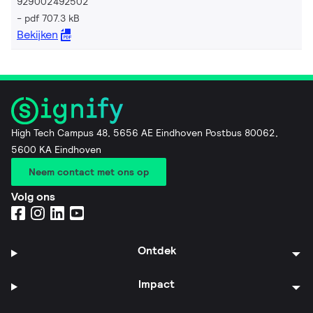
929002492502
pdf 707.3 kB
Bekijken
High Tech Campus 48, 5656 AE Eindhoven Postbus 80062,
5600 KA Eindhoven
Neem contact met ons op
Volg ons
Ontdek
Impact