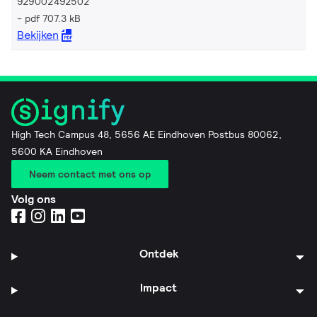
929002492502
pdf 707.3 kB
Bekijken
High Tech Campus 48, 5656 AE Eindhoven Postbus 80062,
5600 KA Eindhoven
Neem contact met ons op
Volg ons
Ontdek
Impact