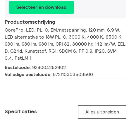
Selecteer en download
Productomschrijving
CorePro, LED, PL-C, EM/netspanning, 120 mm, 6.9 W,
LED alternative to 18W PL-C, 3000 K, 4000 K, 6500 K,
930 lm, 980 lm, 980 lm, CRI 82, 30000 hr, 142 lm/W, EEL
D, G24d, Kunststof, RG1, SDCM 6, PF 0.9, IP20, SVM
0.4, PstLM 1
Bestelcode:
929004252902
Volledige bestelcode:
872110303503500
Specificaties
Alles uitbreiden