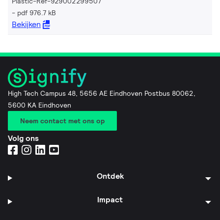
Plastic-Ref-929002299507
pdf 976.7 kB
Bekijken
High Tech Campus 48, 5656 AE Eindhoven Postbus 80062,
5600 KA Eindhoven
Neem contact met ons op
Volg ons
Ontdek
Impact