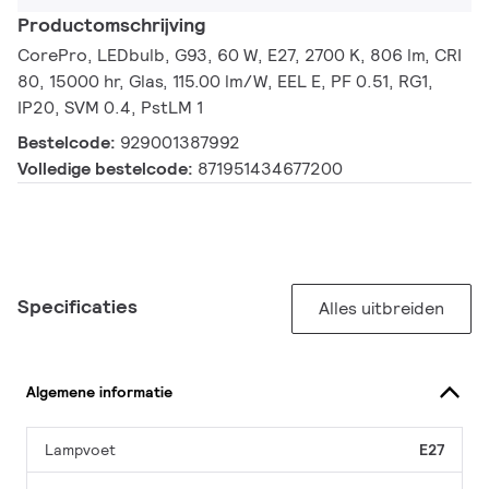
Productomschrijving
CorePro, LEDbulb, G93, 60 W, E27, 2700 K, 806 lm, CRI
80, 15000 hr, Glas, 115.00 lm/W, EEL E, PF 0.51, RG1,
IP20, SVM 0.4, PstLM 1
Bestelcode:
929001387992
Volledige bestelcode:
871951434677200
Specificaties
Alles uitbreiden
Algemene informatie
Lampvoet
E27