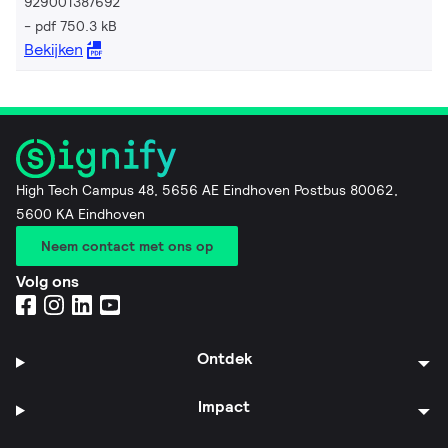
929001387692
pdf 750.3 kB
Bekijken
High Tech Campus 48, 5656 AE Eindhoven Postbus 80062,
5600 KA Eindhoven
Neem contact met ons op
Volg ons
Ontdek
Impact