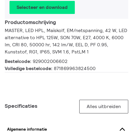
Selecteer en download
Productomschrijving
MASTER, LED HPL, Maïskolf, EM/netspanning, 42 W, LED
alternative to HPL 125W, SON 70W, E27, 4000 K, 6000
lm, CRI 80, 50000 hr, 142 lm/W, EEL D, PF 0.95,
Kunststof, RG1, IP65, SVM 1.6, PstLM 1
Bestelcode:
929002006602
Volledige bestelcode:
871869963824500
Specificaties
Alles uitbreiden
Algemene informatie