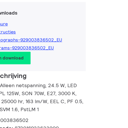
wnloads
hure
tructies
tographs-929003836502_EU
grams-929003836502_EU
en download
hrijving
 Alleen netspanning, 24.5 W, LED
HPL 125W, SON 70W, E27, 3000 K,
 25000 hr, 163 lm/W, EEL C, PF 0.5,
 SVM 1.6, PstLM 1
9003836502