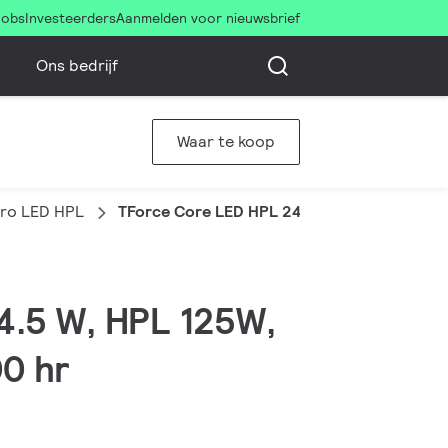
Jobs
Investeerders
Aanmelden voor nieuwsbrief
Ons bedrijf
Waar te koop
Pro LED HPL
TForce Core LED HPL 24.5W E27 830 FR
24.5 W, HPL 125W,
00 hr