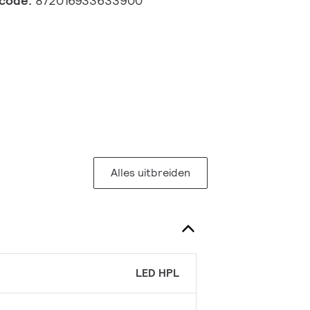
lcode:
872016933633900
Alles uitbreiden
LED HPL