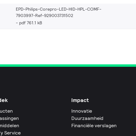
EPD-Philips-Corepro-LED-HID-HPL-COMF-
7903997-Ref-929003731502
pdf 761.1 kB
dek
Impact
ucten
Innovatie
assingen
Duurzaamheid
middelen
Financiële verslagen
fy Service