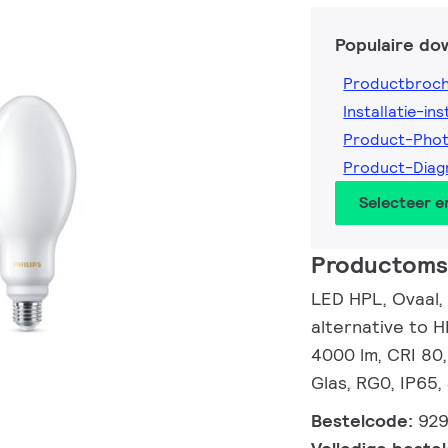
Populaire do
Productbroc
Installatie-ins
Product-Pho
Product-Dia
Selecteer 
Productomsc
LED HPL, Ovaal,
alternative to 
4000 lm, CRI 80,
Glas, RG0, IP65,
Bestelcode:
92