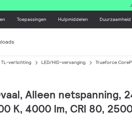
en
Toepassingen
Hulpmiddelen
Duurzaamheid
loads
TL-verlichting
LED/HID-vervanging
Trueforce Core
Ovaal, Alleen netspanning, 
0 K, 4000 lm, CRI 80, 250