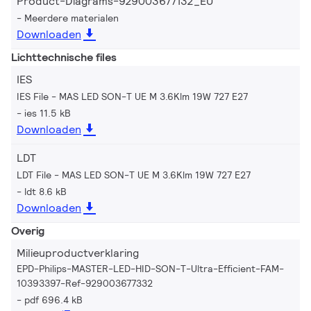
Product-Diagrams-929003677132_EU
Meerdere materialen
Downloaden
Lichttechnische files
IES
IES File - MAS LED SON-T UE M 3.6Klm 19W 727 E27
ies 11.5 kB
Downloaden
LDT
LDT File - MAS LED SON-T UE M 3.6Klm 19W 727 E27
ldt 8.6 kB
Downloaden
Overig
Milieuproductverklaring
EPD-Philips-MASTER-LED-HID-SON-T-Ultra-Efficient-FAM-
10393397-Ref-929003677332
pdf 696.4 kB