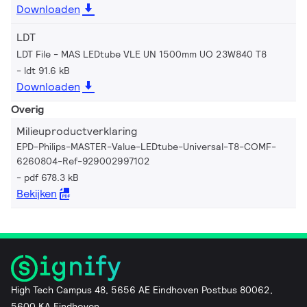
Downloaden
LDT
LDT File - MAS LEDtube VLE UN 1500mm UO 23W840 T8
ldt 91.6 kB
Downloaden
Overig
Milieuproductverklaring
EPD-Philips-MASTER-Value-LEDtube-Universal-T8-COMF-
6260804-Ref-929002997102
pdf 678.3 kB
Bekijken
High Tech Campus 48, 5656 AE Eindhoven Postbus 80062,
5600 KA Eindhoven