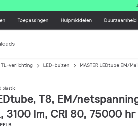
en
Toepassingen
Hulpmiddelen
Duurzaamheid
loads
TL-verlichting
LED-buizen
MASTER LEDtube EM/Mains
 plastic
EDtube, T8, EM/netspanning
 3100 lm, CRI 80, 75000 hr
 EELB