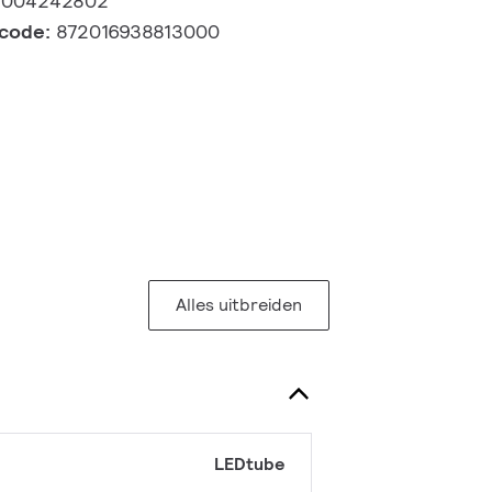
9004242802
lcode:
872016938813000
Alles uitbreiden
LEDtube