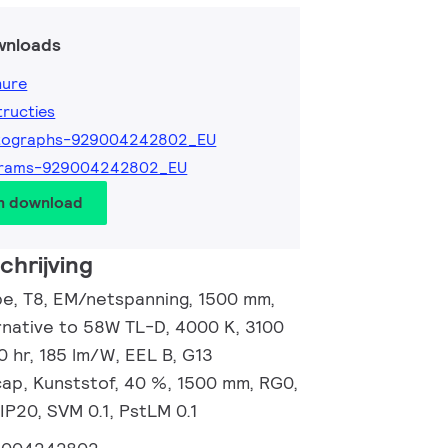
wnloads
hure
tructies
tographs-929004242802_EU
grams-929004242802_EU
en download
hrijving
e, T8, EM/netspanning, 1500 mm,
ernative to 58W TL-D, 4000 K, 3100
0 hr, 185 lm/W, EEL B, G13
ap, Kunststof, 40 %, 1500 mm, RG0,
IP20, SVM 0.1, PstLM 0.1