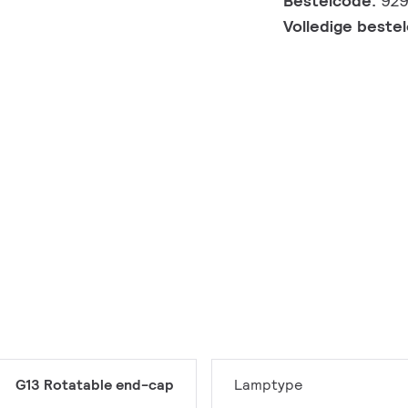
Bestelcode:
92
Volledige beste
G13 Rotatable end-cap
Lamptype