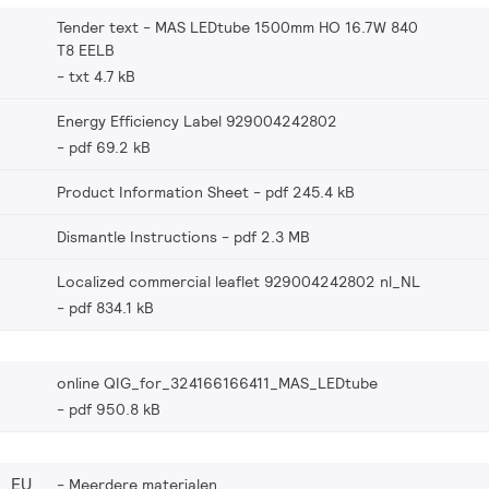
Tender text - MAS LEDtube 1500mm HO 16.7W 840
T8 EELB
txt 4.7 kB
Energy Efficiency Label 929004242802
pdf 69.2 kB
Product Information Sheet
pdf 245.4 kB
Dismantle Instructions
pdf 2.3 MB
Localized commercial leaflet 929004242802 nl_NL
pdf 834.1 kB
online QIG_for_324166166411_MAS_LEDtube
pdf 950.8 kB
2_EU
Meerdere materialen