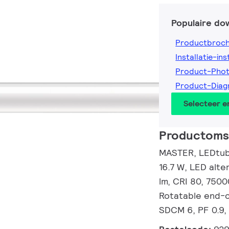
Populaire do
Productbroc
Installatie-ins
Product-Pho
Product-Dia
Selecteer 
Productomsc
MASTER, LEDtub
16.7 W, LED alt
lm, CRI 80, 7500
Rotatable end-c
SDCM 6, PF 0.9, 