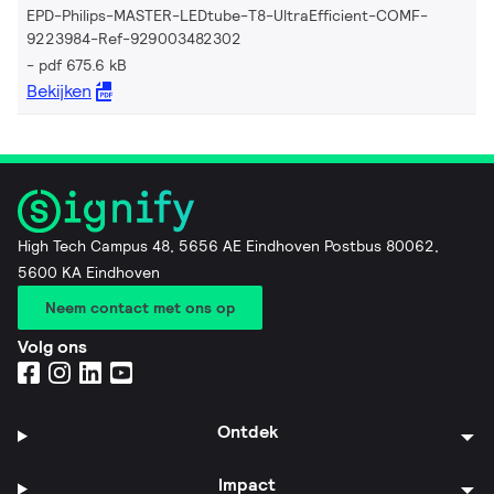
EPD-Philips-MASTER-LEDtube-T8-UltraEfficient-COMF-
9223984-Ref-929003482302
pdf 675.6 kB
Bekijken
High Tech Campus 48, 5656 AE Eindhoven Postbus 80062,
5600 KA Eindhoven
Neem contact met ons op
Volg ons
Ontdek
Impact