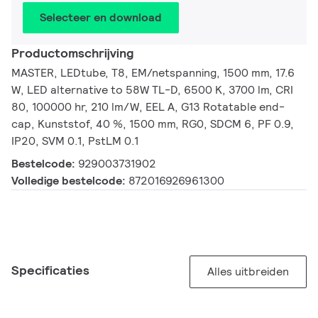
Selecteer en download
Productomschrijving
MASTER, LEDtube, T8, EM/netspanning, 1500 mm, 17.6
W, LED alternative to 58W TL-D, 6500 K, 3700 lm, CRI
80, 100000 hr, 210 lm/W, EEL A, G13 Rotatable end-
cap, Kunststof, 40 %, 1500 mm, RG0, SDCM 6, PF 0.9,
IP20, SVM 0.1, PstLM 0.1
Bestelcode:
929003731902
Volledige bestelcode:
872016926961300
Specificaties
Alles uitbreiden