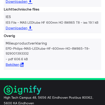
Downloaden
Lichttechnische files
IES
IES File - MAS LEDtube HF 600mm HO 8W865 T8
ies 19.1 kB
Downloaden
Overig
Milieuproductverklaring
EPD-Philips-MAS-LEDtube-HF-600mm-HO-8W865-T8-
929001393332
pdf 606.6 kB
Bekijken
High Tech Campus 48, 5656 AE Eindhoven Postbus 80062,
5600 KA Eindhoven