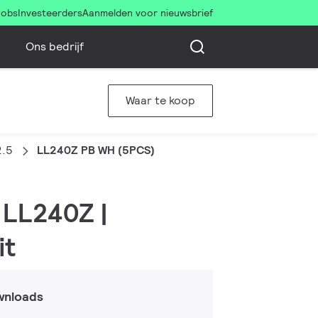
Jobs
Investeerders
Aanmelden voor nieuwsbrief
Ons bedrijf
Waar te koop
2.5
LL240Z PB WH (5PCS)
 LL240Z |
it
wnloads