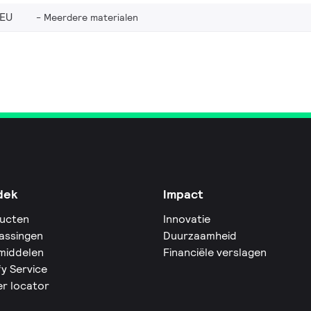
_EU
Meerdere materialen
dek
Impact
ucten
Innovatie
assingen
Duurzaamheid
middelen
Financiële verslagen
fy Service
er locator