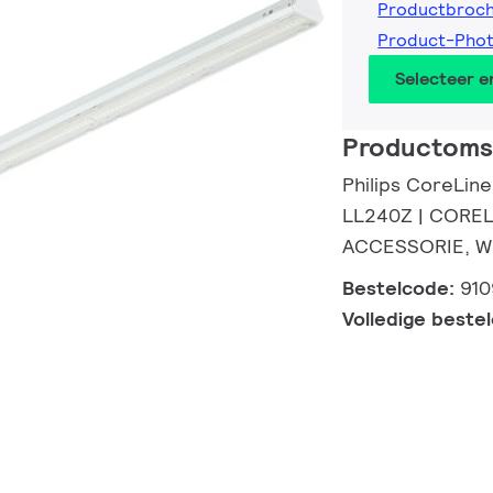
Productbroc
Product-Pho
Selecteer 
Productomsc
Philips CoreLine
LL240Z | CORE
ACCESSORIE, W
Bestelcode:
910
Volledige beste