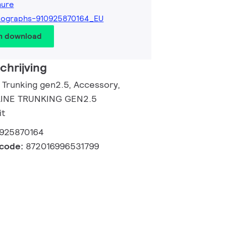
hure
tographs-910925870164_EU
en download
hrijving
 Trunking gen2.5, Accessory,
LINE TRUNKING GEN2.5
it
925870164
lcode:
872016996531799