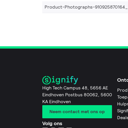
Product-Photographs-910925870164
Ont
High Tech Campus 48, 5656 AE
Prod
Eindhoven Postbus 80062, 5600
Toep
KA Eindhoven
Hulp
Signi
Neem contact met ons op
Deal
Volg ons