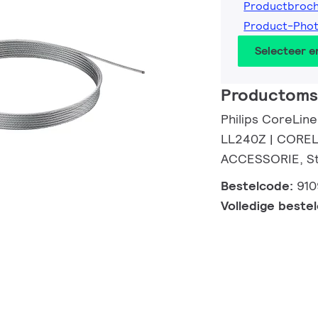
Productbroc
Product-Pho
Selecteer 
Productomsc
Philips CoreLine
LL240Z | CORE
ACCESSORIE, St
Bestelcode:
910
Volledige beste