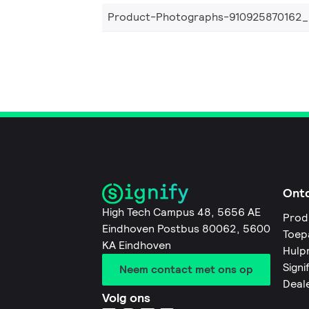
Product-Photographs-910925870162
Ont
High Tech Campus 48, 5656 AE
Prod
Eindhoven Postbus 80062, 5600
Toep
KA Eindhoven
Hulp
Signi
Neem contact met ons op
Deal
Volg ons