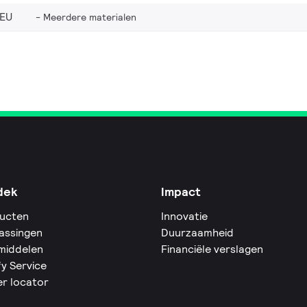
_EU
Meerdere materialen
dek
Impact
ucten
Innovatie
assingen
Duurzaamheid
middelen
Financiële verslagen
fy Service
er locator