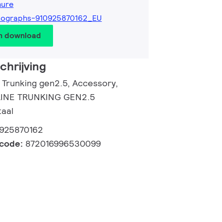
hure
tographs-910925870162_EU
en download
hrijving
 Trunking gen2.5, Accessory,
LINE TRUNKING GEN2.5
aal
925870162
lcode:
872016996530099