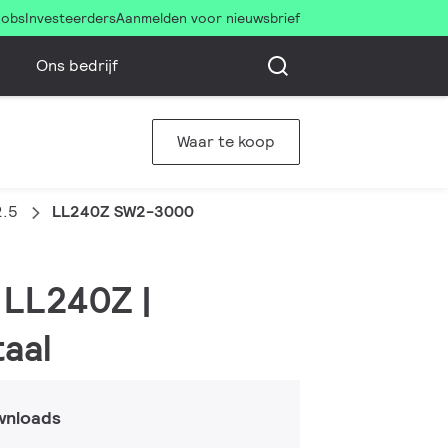
Jobs
Investeerders
Aanmelden voor nieuwsbrief
Ons bedrijf
Waar te koop
2.5
LL240Z SW2-3000
 LL240Z |
aal
wnloads