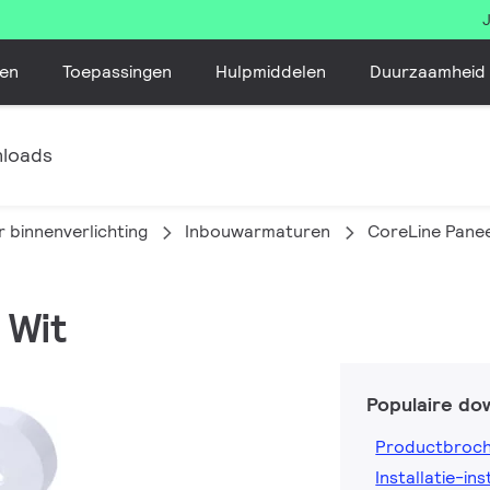
en
Toepassingen
Hulpmiddelen
Duurzaamheid
loads
 binnenverlichting
Inbouwarmaturen
CoreLine Pane
 Wit
Populaire do
Productbroc
Installatie-ins