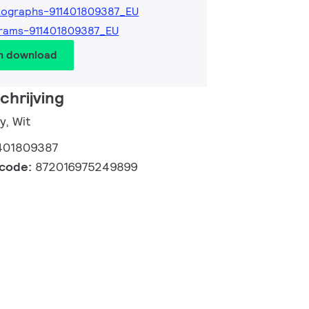
tographs-911401809387_EU
rams-911401809387_EU
en download
hrijving
y, Wit
401809387
lcode:
872016975249899