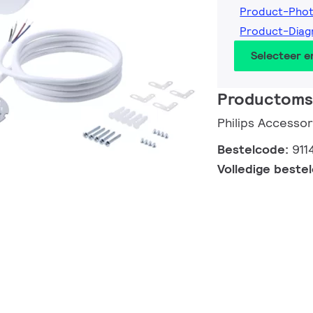
Product-Pho
Product-Diag
Selecteer 
Productomsc
Philips Accessor
Bestelcode:
911
Volledige beste