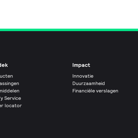
dek
Impact
ucten
Innovatie
assingen
Duurzaamheid
middelen
Financiële verslagen
fy Service
er locator