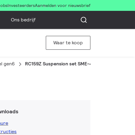
Jobs
Investeerders
Aanmelden voor nieuwsbrief
Ons bedrijf
Waar te koop
el gen6
RC159Z Suspension set SME-4 WH
wnloads
hure
tructies