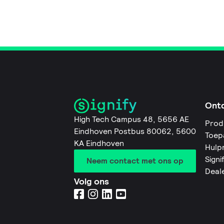
Ont
High Tech Campus 48, 5656 AE
Prod
Eindhoven Postbus 80062, 5600
Toep
KA Eindhoven
Hulp
Signi
Neem contact met ons op
Deal
Volg ons