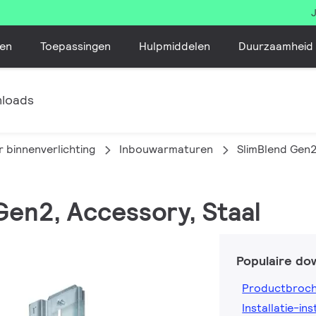
en
Toepassingen
Hulpmiddelen
Duurzaamheid
loads
 binnenverlichting
Inbouwarmaturen
SlimBlend Gen
 Gen2, Accessory, Staal
Populaire do
Productbroc
Installatie-ins