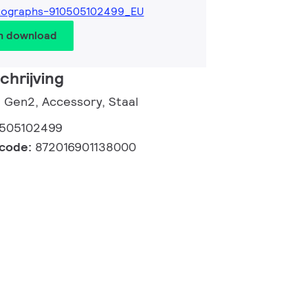
tographs-910505102499_EU
en download
hrijving
d Gen2, Accessory, Staal
0505102499
lcode:
872016901138000