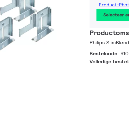
Product-Pho
Selecteer 
Productomsc
Philips SlimBlen
Bestelcode:
91
Volledige beste