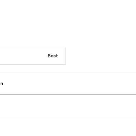
Best
en