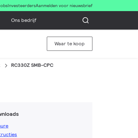
Jobs
Investeerders
Aanmelden voor nieuwsbrief
Ons bedrijf
Waar te koop
2
RC330Z SMB-CPC
wnloads
hure
tructies