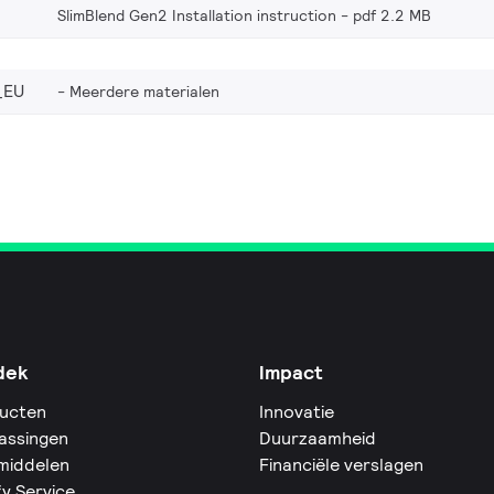
SlimBlend Gen2 Installation instruction
pdf 2.2 MB
_EU
Meerdere materialen
dek
Impact
ucten
Innovatie
assingen
Duurzaamheid
middelen
Financiële verslagen
fy Service