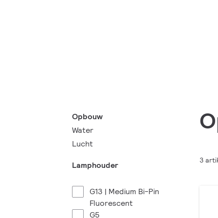
O
Opbouw
Water
Lucht
3 arti
Lamphouder
G13 | Medium Bi-Pin
Fluorescent
G5