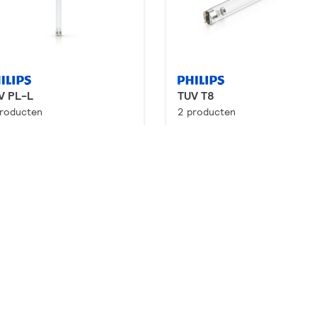
V PL-L
TUV T8
producten
2 producten
wnloads
Downloads