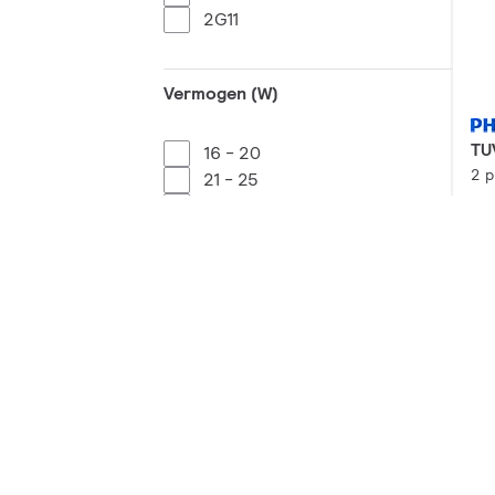
2G11
Vermogen (W)
TU
16 - 20
2 
21 - 25
51 - 55
Do
66 - 70
Productmerk
Philips
FAQs