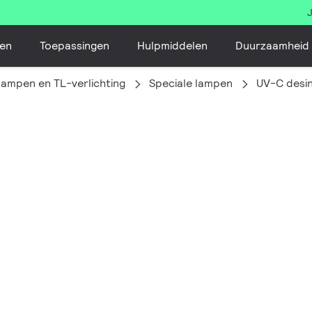
en
Toepassingen
Hulpmiddelen
Duurzaamheid
lampen en TL-verlichting
Speciale lampen
UV-C desin