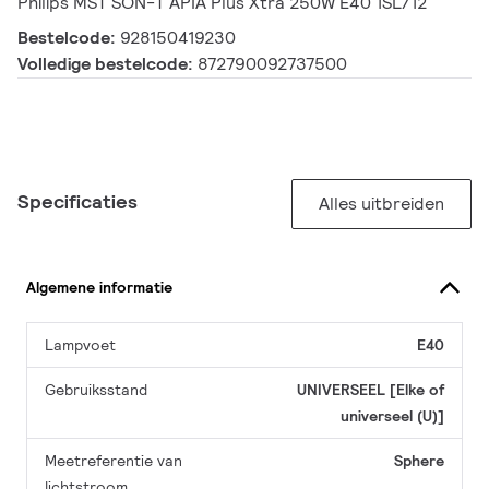
Philips MST SON-T APIA Plus Xtra 250W E40 1SL/12
Bestelcode:
928150419230
Volledige bestelcode:
872790092737500
Specificaties
Alles uitbreiden
Algemene informatie
Lampvoet
E40
Gebruiksstand
UNIVERSEEL [Elke of
universeel (U)]
Meetreferentie van
Sphere
lichtstroom