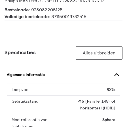
Philips MASTERC CDM-TD 70W/830 RX7s 1CT/12
Bestelcode:
928082205125
Volledige bestelcode:
871150019782515
Specificaties
Alles uitbreiden
Algemene informatie
Lampvoet
RX7s
Gebruiksstand
P45 [Parallel ±45° of
horizontaal (HOR)]
Meetreferentie van
Sphere
lichtstroom