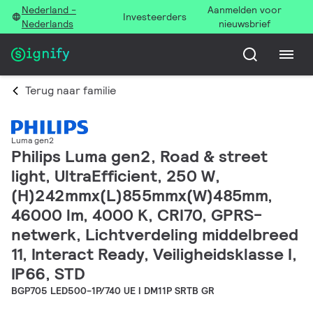
Nederland -
Aanmelden voor
Investeerders
Nederlands
nieuwsbrief
Terug naar familie
Luma gen2
Philips Luma gen2, Road & street
light, UltraEfficient, 250 W,
(H)242mmx(L)855mmx(W)485mm,
46000 lm, 4000 K, CRI70, GPRS-
netwerk, Lichtverdeling middelbreed
11, Interact Ready, Veiligheidsklasse I,
IP66, STD
BGP705 LED500-1P/740 UE I DM11P SRTB GR