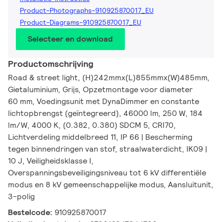
Product-Photographs-910925870017_EU
Product-Diagrams-910925870017_EU
Selecteer en download
Productomschrijving
Road & street light, (H)242mmx(L)855mmx(W)485mm,
Gietaluminium, Grijs, Opzetmontage voor diameter
60 mm, Voedingsunit met DynaDimmer en constante
lichtopbrengst (geïntegreerd), 46000 lm, 250 W, 184
lm/W, 4000 K, (0.382, 0.380) SDCM 5, CRI70,
Lichtverdeling middelbreed 11, IP 66 | Bescherming
tegen binnendringen van stof, straalwaterdicht, IK09 |
10 J, Veiligheidsklasse I,
Overspanningsbeveiligingsniveau tot 6 kV differentiële
modus en 8 kV gemeenschappelijke modus, Aansluitunit,
3-polig
Bestelcode:
910925870017