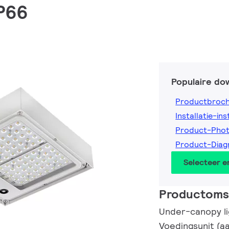
IP66
Populaire do
Productbroc
Installatie-ins
Product-Pho
Product-Dia
Selecteer 
Productomsc
Under-canopy lig
Voedingsunit (aa