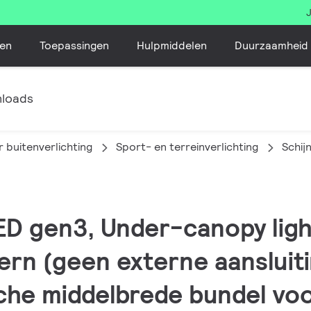
en
Toepassingen
Hulpmiddelen
Duurzaamheid
loads
 buitenverlichting
Sport- en terreinverlichting
Schij
ED gen3, Under-canopy ligh
ern (geen externe aansluiti
che middelbrede bundel vo