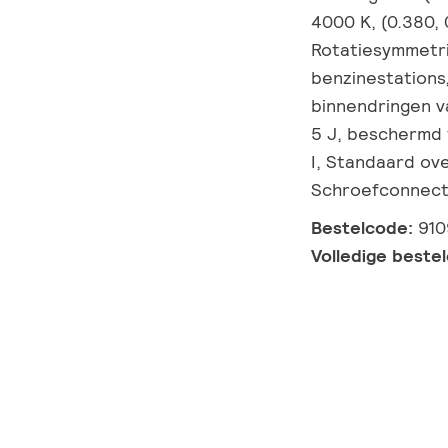
4000 K, (0.380,
Rotatiesymmetr
benzinestations
binnendringen va
5 J, beschermd 
I, Standaard ov
Schroefconnec
Bestelcode:
91
Volledige beste