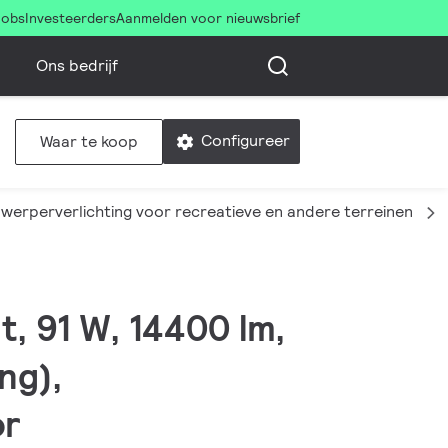
Jobs
Investeerders
Aanmelden voor nieuwsbrief
Ons bedrijf
Configureer
Waar te koop
nwerperverlichting voor recreatieve en andere terreinen
t, 91 W, 14400 lm,
ng),
or