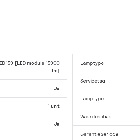
ED159 [LED module 15900
Lamptype
lm]
Servicetag
Ja
Lamptype
1 unit
Waardeschaal
Ja
Garantieperiode