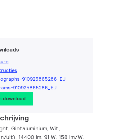
wnloads
hure
tructies
tographs-910925865286_EU
grams-910925865286_EU
en download
hrijving
ht, Gietaluminium, Wit,
n/uit), 14400 lm, 91 W, 158 lm/W,