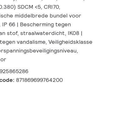
 0.380) SDCM <5, CRI70,
ische middelbrede bundel voor
, IP 66 | Bescherming tegen
n stof, straalwaterdicht, IK08 |
tegen vandalisme, Veiligheidsklasse
erspanningsbeveiligingsniveau,
tor
0925865286
lcode:
871869699764200