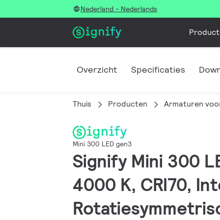
Nederland - Nederlands
Product
Overzicht
Specificaties
Down
Thuis
Producten
Armaturen voor
Mini 300 LED gen3
Signify Mini 300 L
4000 K, CRI70, Int
Rotatiesymmetris