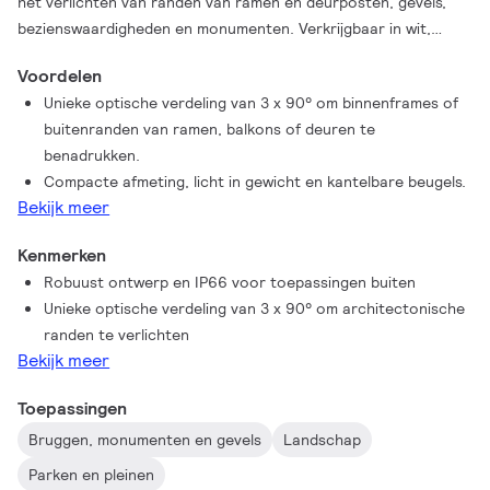
het verlichten van randen van ramen en deurposten, gevels,
bezienswaardigheden en monumenten. Verkrijgbaar in wit,
monochromatische kleuren, RGB, RGBW en dimbaar wit. Unieke
Voordelen
spreidingslens met DMX-regelaar, die architecten en
Unieke optische verdeling van 3 x 90° om binnenframes of
ontwerpers de vrijheid bieden om verschillende concepten en
buitenranden van ramen, balkons of deuren te
ontwerpen te proberen zonder beperkingen.
benadrukken.
Compacte afmeting, licht in gewicht en kantelbare beugels.
Bekijk meer
Kenmerken
Robuust ontwerp en IP66 voor toepassingen buiten
Unieke optische verdeling van 3 x 90° om architectonische
randen te verlichten
Bekijk meer
Toepassingen
Bruggen, monumenten en gevels
Landschap
Parken en pleinen