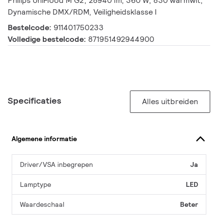
Philips UniFlood M G2, 28940 lm, 360 W, 830 warmwit,
Dynamische DMX/RDM, Veiligheidsklasse I
Bestelcode:
911401750233
Volledige bestelcode:
871951492944900
Specificaties
Alles uitbreiden
Algemene informatie
Driver/VSA inbegrepen
Ja
Lamptype
LED
Waardeschaal
Beter