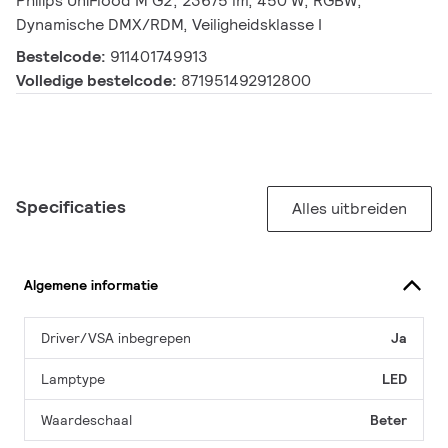
Philips UniFlood M G2, 23675 lm, 450 W, RGBW,
Dynamische DMX/RDM, Veiligheidsklasse I
Bestelcode:
911401749913
Volledige bestelcode:
871951492912800
Specificaties
Alles uitbreiden
Algemene informatie
Driver/VSA inbegrepen
Ja
Lamptype
LED
Waardeschaal
Beter