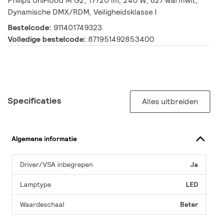
Philips UniFlood M G2, 17720 lm, 240 W, 827 warmwit,
Dynamische DMX/RDM, Veiligheidsklasse I
Bestelcode:
911401749323
Volledige bestelcode:
871951492853400
Specificaties
Alles uitbreiden
Algemene informatie
Driver/VSA inbegrepen
Ja
Lamptype
LED
Waardeschaal
Beter