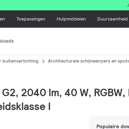
en
Toepassingen
Hulpmiddelen
Duurzaamheid
loads
 buitenverlichting
Architecturale schijnwerpers en spot
M G2, 2040 lm, 40 W, RGBW
idsklasse I
Populaire do