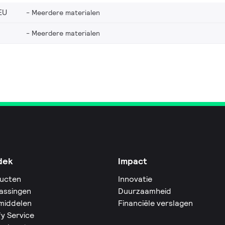
EU
Meerdere materialen
Meerdere materialen
dek
Impact
ucten
Innovatie
assingen
Duurzaamheid
middelen
Financiële verslagen
fy Service