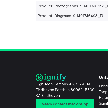
Product-Photographs-911401746493_
Product-Diagrams-911401746493_EU
Ont
High Tech Campus 48, 5656 AE
Prod
Eindhoven Postbus 80062, 5600
Toep
KA Eindhoven
Hulp
Signi
Neem contact met ons op