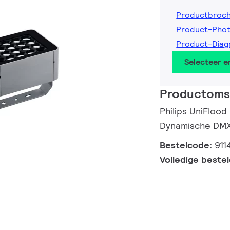
Productbroc
Product-Pho
Product-Diag
Selecteer 
Productomsc
Philips UniFloo
Dynamische DMX/
Bestelcode:
911
Volledige beste