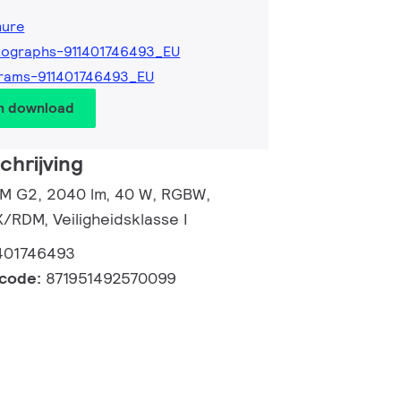
hure
tographs-911401746493_EU
rams-911401746493_EU
en download
hrijving
d M G2, 2040 lm, 40 W, RGBW,
RDM, Veiligheidsklasse I
401746493
lcode:
871951492570099