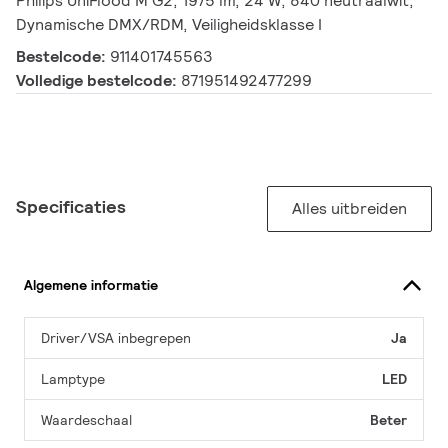
Philips UniFlood M G2, 1975 lm, 24 W, 840 neutraalwit,
Dynamische DMX/RDM, Veiligheidsklasse I
Bestelcode:
911401745563
Volledige bestelcode:
871951492477299
Specificaties
Alles uitbreiden
Algemene informatie
Driver/VSA inbegrepen
Ja
Lamptype
LED
Waardeschaal
Beter