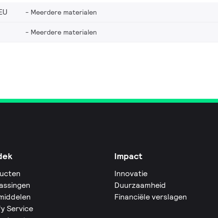
EU
Meerdere materialen
Meerdere materialen
dek
Impact
ucten
Innovatie
assingen
Duurzaamheid
middelen
Financiële verslagen
fy Service