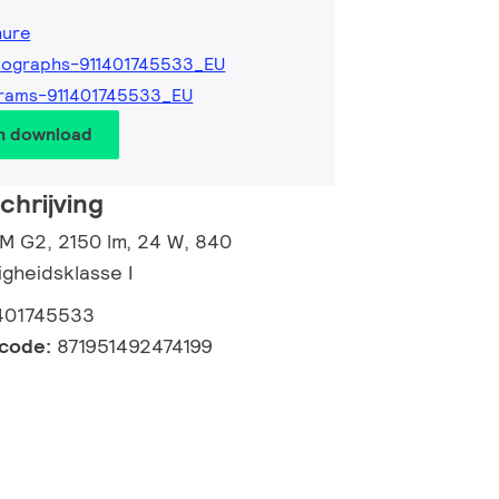
hure
tographs-911401745533_EU
rams-911401745533_EU
en download
hrijving
 M G2, 2150 lm, 24 W, 840
igheidsklasse I
401745533
lcode:
871951492474199