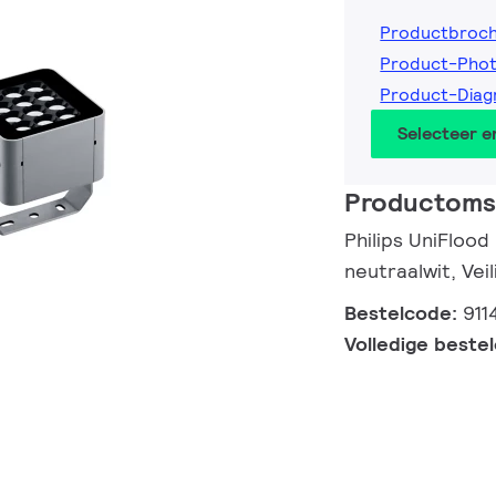
Productbroc
Product-Pho
Product-Diag
Selecteer 
Productomsc
Philips UniFlood
neutraalwit, Veil
Bestelcode:
911
Volledige beste