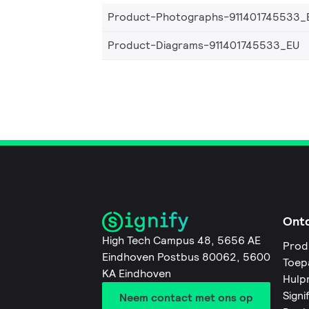
Product-Photographs-911401745533_
Product-Diagrams-911401745533_EU
Ont
High Tech Campus 48, 5656 AE
Prod
Eindhoven Postbus 80062, 5600
Toep
KA Eindhoven
Hulp
Signi
Neem contact met ons op