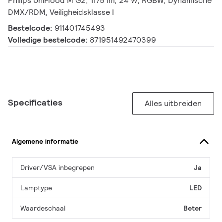
Philips UniFlood M G2, 1175 lm, 24 W, RGBW, Dynamische
DMX/RDM, Veiligheidsklasse I
Bestelcode:
911401745493
Volledige bestelcode:
871951492470399
Specificaties
Alles uitbreiden
Algemene informatie
Driver/VSA inbegrepen
Ja
Lamptype
LED
Waardeschaal
Beter